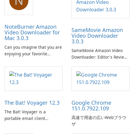
N
NoteBurner Amazon
SameMovie Amazon
Video Downloader for
Video Downloader
Mac 3.0.3
3.0.3
Can you imagine that you are
SameMovie Amazon Video
enjoying your favorite
Downloader: Editor's Review
Amazon movies or TV shows
SameMovie Amazon Video
lying on the beach, camping
Downloader is a desktop
in the woods or even during
utility for saving Amazon
your long commute to work
Prime Video titles and other
by subway?
Amazon web-player content
to local drives in MP4 or MKV.
The Bat! Voyager 12.3
Google Chrome
151.0.7922.109
The Bat! Voyager is a
高速で用途の広いWebブラウ
portable email client
ザ
software which you can
launch from any USB or