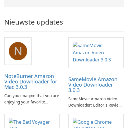
Nieuwste updates
N
NoteBurner Amazon
SameMovie Amazon
Video Downloader for
Video Downloader
Mac 3.0.3
3.0.3
Can you imagine that you are
SameMovie Amazon Video
enjoying your favorite
Downloader: Editor's Review
Amazon movies or TV shows
SameMovie Amazon Video
lying on the beach, camping
Downloader is a desktop
in the woods or even during
utility for saving Amazon
your long commute to work