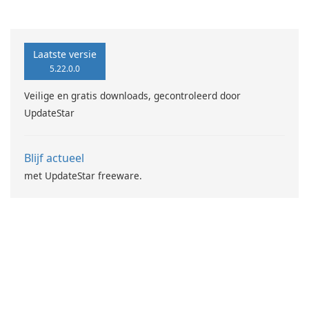
MovieMaker.
Laatste versie
5.22.0.0
Veilige en gratis downloads, gecontroleerd door
UpdateStar
Blijf actueel
met UpdateStar freeware.