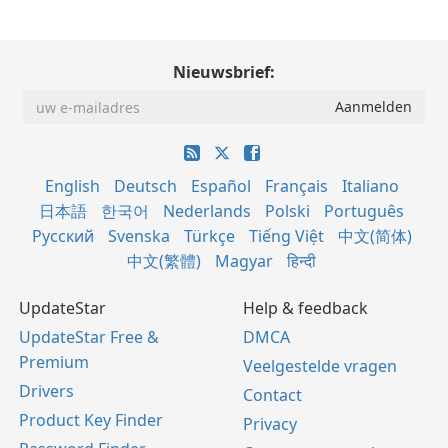
Nieuwsbrief:
English
Deutsch
Español
Français
Italiano
日本語
한국어
Nederlands
Polski
Português
Русский
Svenska
Türkçe
Tiếng Việt
中文(简体)
中文(繁體)
Magyar
हिन्दी
UpdateStar
Help & feedback
UpdateStar Free &
DMCA
Premium
Veelgestelde vragen
Drivers
Contact
Product Key Finder
Privacy