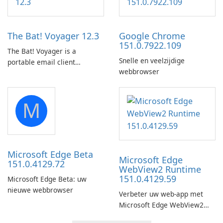
Prime Video titles and other
by subway?
Amazon web-player content
to local drives in MP4 or MKV.
The Bat! Voyager 12.3
Google Chrome
151.0.7922.109
The Bat! Voyager is a
Snelle en veelzijdige
portable email client
webbrowser
software which you can
launch from any USB or
portable media on any
M
computer running Microsoft
Windows.
Microsoft Edge Beta
Microsoft Edge
151.0.4129.72
WebView2 Runtime
151.0.4129.59
Microsoft Edge Beta: uw
nieuwe webbrowser
Verbeter uw web-app met
Microsoft Edge WebView2
Runtime!